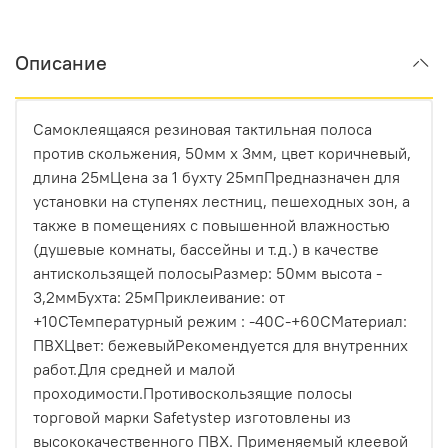
Описание
Самоклеящаяся резиновая тактильная полоса
против скольжения, 50мм х 3мм, цвет коричневый,
длина 25мЦена за 1 бухту 25мпПредназначен для
установки на ступенях лестниц, пешеходных зон, а
также в помещениях с повышенной влажностью
(душевые комнаты, бассейны и т.д.) в качестве
антискользящей полосыРазмер: 50мм высота -
3,2ммБухта: 25мПриклеивание: от
+10СТемпературный режим : -40С-+60СМатериал:
ПВХЦвет: бежевыйРекомендуется для внутренних
работ.Для средней и малой
проходимости.Противоскользящие полосы
торговой марки Safetystep изготовлены из
высококачественного ПВХ. Применяемый клеевой