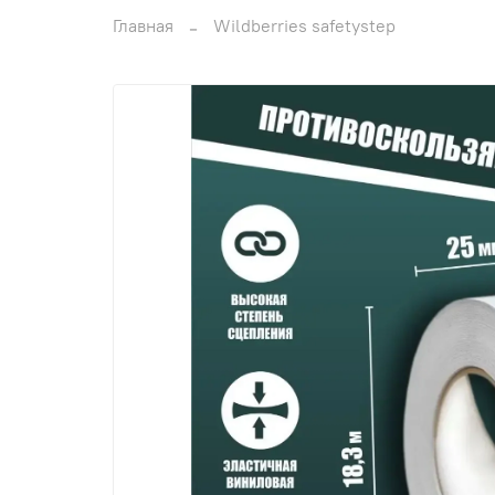
Главная
Wildberries safetystep