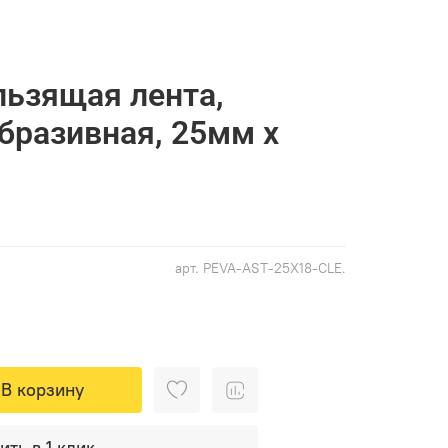
ьзящая лента,
абразивная, 25мм х
арт.
PEVA-AST-25X18-CLE.
В корзину
ить в 1 клик