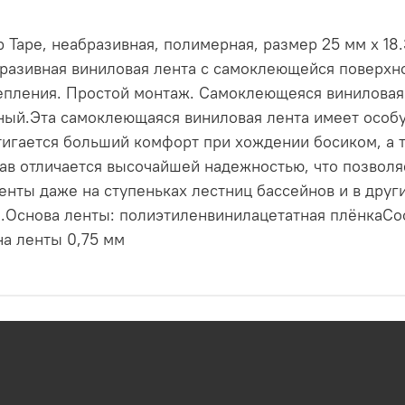
p Tape, неабразивная, полимерная, размер 25 мм х 18
азивная виниловая лента с самоклеющейся поверхн
епления. Простой монтаж. Самоклеющеяся виниловая
ный.Эта самоклеющаяся виниловая лента имеет особу
стигается больший комфорт при хождении босиком, а
ав отличается высочайшей надежностью, что позволя
нты даже на ступеньках лестниц бассейнов и в други
.Основа ленты: полиэтиленвинилацетатная плёнкаСо
на ленты 0,75 мм