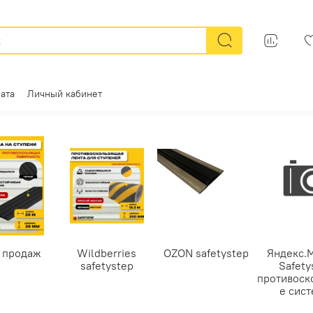
ата
Личный кабинет
 продаж
Wildberries
OZON safetystep
Яндекс.
safetystep
Safety
противоск
е сис