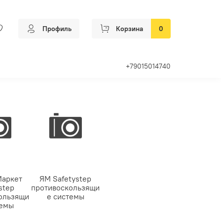
Профиль
Корзина
0
+79015014740
Маркет
ЯМ Safetystep
step
противоскользящи
ользящи
е системы
темы