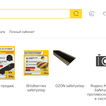
ата
Личный кабинет
 продаж
Wildberries
OZON safetystep
Яндекс.
safetystep
Safety
противоск
е сис