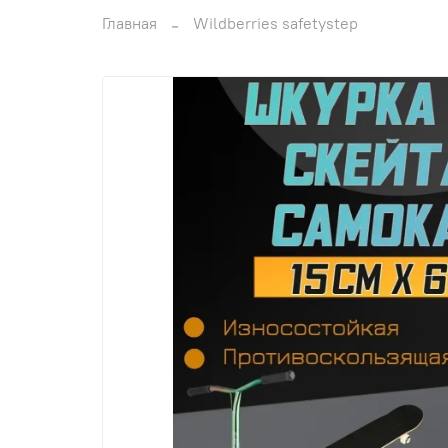
Главная
Wildberries safetystep