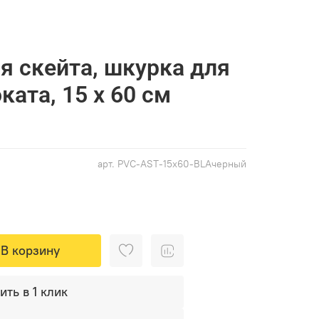
я скейта, шкурка для
ката, 15 х 60 см
арт.
PVC-AST-15x60-BLAчерный
В корзину
ить в 1 клик