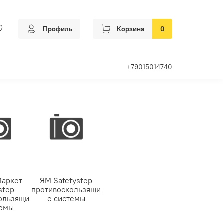
Профиль
Корзина
0
+79015014740
Маркет
ЯМ Safetystep
step
противоскользящи
ользящи
е системы
темы