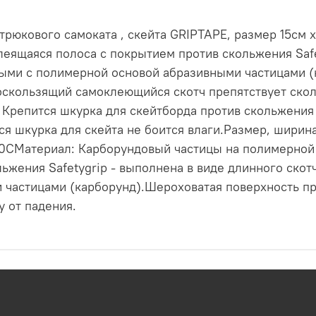
трюкового самоката , скейта GRIPTAPE, размер 15см х
ящаяся полоса с покрытием против скольжения Safet
ными с полимерной основой абразивными частицами (
скользящий самоклеющийся скотч препятствует скол
 Крепится шкурка для скейтборда против скольжения
 шкурка для скейта не боится влаги.Размер, ширина 
0СМатериал: Карборундовый частицы на полимерной
ьжения Safetygrip - выполнена в виде длинного скот
частицами (карборунд).Шероховатая поверхность пр
 от падения.