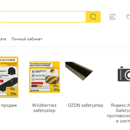
ата
Личный кабинет
 продаж
Wildberries
OZON safetystep
Яндекс.
safetystep
Safety
противоск
е сис