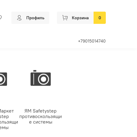
Профиль
Корзина
0
+79015014740
Маркет
ЯМ Safetystep
step
противоскользящи
ользящи
е системы
темы