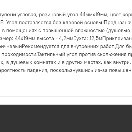
упени угловая, резиновый угол 44ммх19мм, цвет кори
: Угол поставляется без клеевой основы!Предназнач
е в помещениях с повышенной влажностью (душевые к
азмер: 44х19мм высота - 4,2ммБухта: 12,5мПриклеива
ричневыйРекомендуется для внутренних работ.Для бы
 проходимости.Тактильный угол против скольжения п
х, в душевых комнатах и в других местах, как внутри
вероятность падения, поскользнувшись из-за повыше