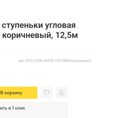
 ступеньки угловая
коричневый, 12,5м
арт.
PVC-COR-44X19-12М-BRNкоричневый
В корзину
ить в 1 клик