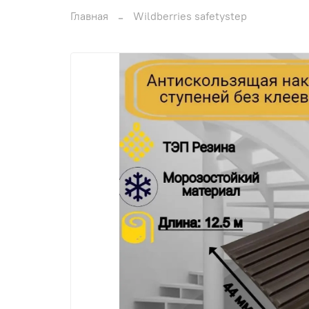
Главная
Wildberries safetystep