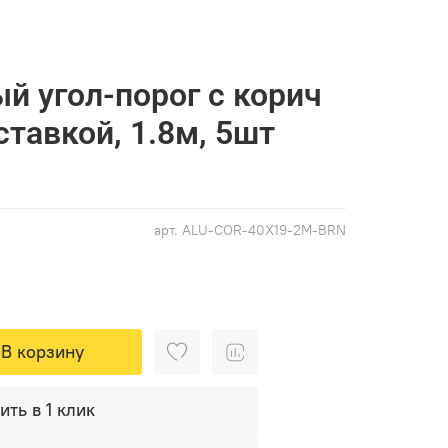
 угол-порог с корич
ставкой, 1.8м, 5шт
арт.
ALU-COR-40X19-2M-BRN
В корзину
ить в 1 клик