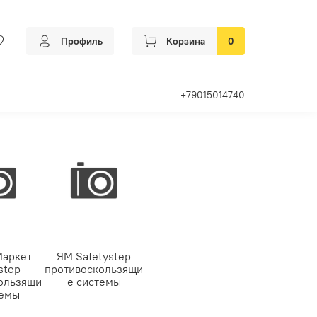
Профиль
Корзина
0
+79015014740
Маркет
ЯМ Safetystep
step
противоскользящи
ользящи
е системы
темы