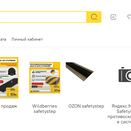
ата
Личный кабинет
 продаж
Wildberries
OZON safetystep
Яндекс.
safetystep
Safety
противоск
е сис