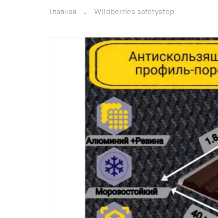
Главная
Wildberries safetystep