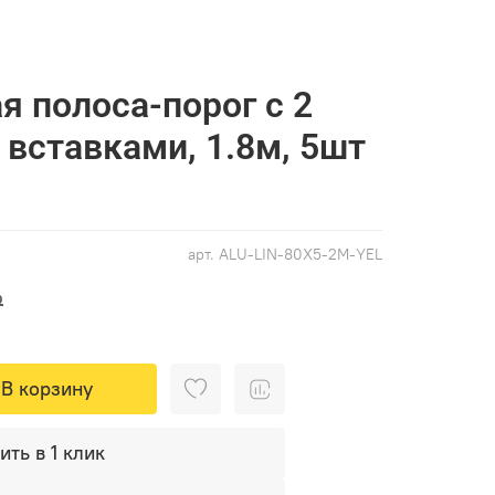
 полоса-порог с 2
вставками, 1.8м, 5шт
арт.
ALU-LIN-80X5-2М-YEL
₽
В корзину
ить в 1 клик