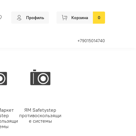
Профиль
Корзина
0
+79015014740
Маркет
ЯМ Safetystep
step
противоскользящи
ользящи
е системы
темы