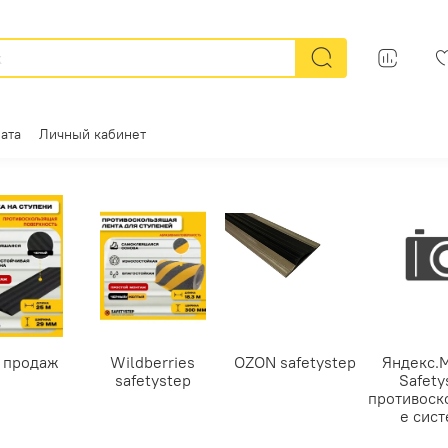
ата
Личный кабинет
 продаж
Wildberries
OZON safetystep
Яндекс.
safetystep
Safety
противоск
е сис