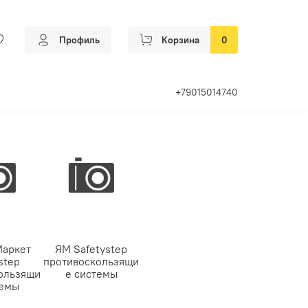
Профиль
Корзина
0
+79015014740
Маркет
ЯМ Safetystep
step
противоскользящи
ользящи
е системы
темы