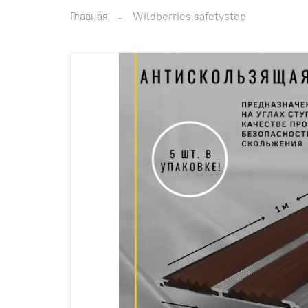
Главная
Wildberries safetystep