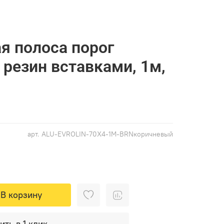
я полоса порог
резин вставками, 1м,
арт.
ALU-EVROLIN-70X4-1M-BRNкоричневый
В корзину
ить в 1 клик