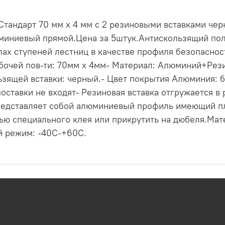
андарт 70 мм х 4 мм с 2 резиновыми вставками черно
люминиевый прямой.Цена за 5штук.Антискользящий по
лах ступеней лестниц в качестве профиля безопаснос
абочей пов-ти: 70мм х 4мм- Материал: Алюминий+Рези
льзящей вставки: черный.- Цвет покрытия Алюминия: 
поставки не входят- Резиновая вставка отгружается 
представляет собой алюминиевый профиль имеющий п
щью специального клея или прикрутить на дюбеля.Мат
й режим: -40С-+60С.