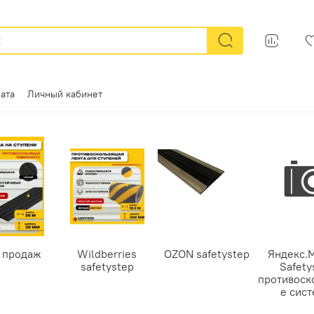
ата
Личный кабинет
 продаж
Wildberries
OZON safetystep
Яндекс.
safetystep
Safety
противоск
е сис